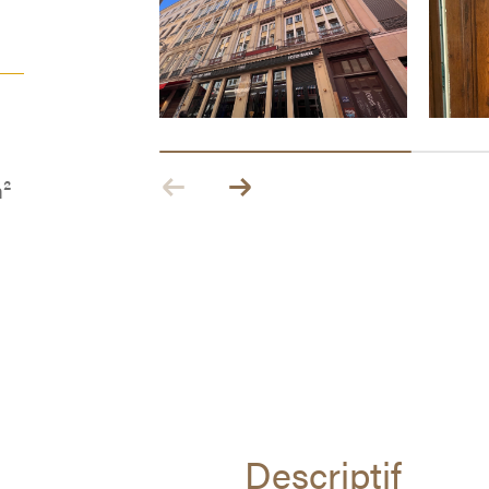
m²
descriptif