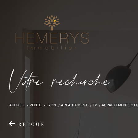
V
o
r
e
r
e
c
e
c
e
ACCUEIL
VENTE
LYON
APPARTEMENT
T2
APPARTEMENT T2 EN
RETOUR