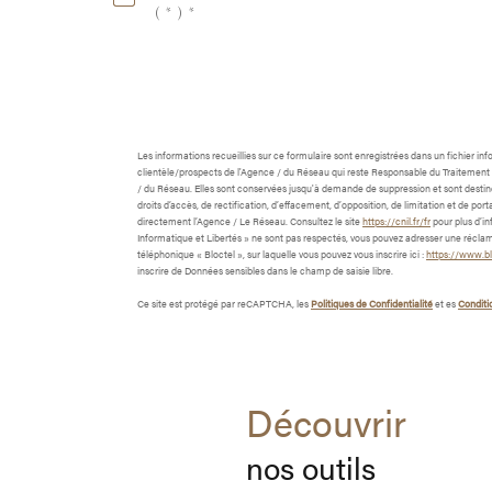
(*)*
Les informations recueillies sur ce formulaire sont enregistrées dans un fichier i
clientèle/prospects de l'Agence / du Réseau qui reste Responsable du Traitement d
/ du Réseau. Elles sont conservées jusqu'à demande de suppression et sont destiné
droits d’accès, de rectification, d’effacement, d’opposition, de limitation et de 
directement l’Agence / Le Réseau. Consultez le site
https://cnil.fr/fr
pour plus d’in
Informatique et Libertés » ne sont pas respectés, vous pouvez adresser une réclam
téléphonique « Bloctel », sur laquelle vous pouvez vous inscrire ici :
https://www.blo
inscrire de Données sensibles dans le champ de saisie libre.
Ce site est protégé par reCAPTCHA, les
Politiques de Confidentialité
et es
Conditio
découvrir
nos outils