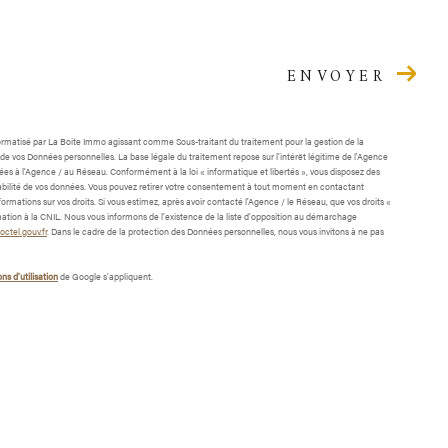
ENVOYER
nformatisé par La Boite Immo agissant comme Sous-traitant du traitement pour la gestion de la
e vos Données personnelles. La base légale du traitement repose sur l'intérêt légitime de l'Agence
es à l'Agence / au Réseau. Conformément à la loi « informatique et libertés », vous disposez des
portabilité de vos données. Vous pouvez retirer votre consentement à tout moment en contactant
formations sur vos droits. Si vous estimez, après avoir contacté l'Agence / le Réseau, que vos droits «
ation à la CNIL. Nous vous informons de l’existence de la liste d'opposition au démarchage
ctel.gouv.fr
. Dans le cadre de la protection des Données personnelles, nous vous invitons à ne pas
ns d'utilisation
de Google s'appliquent.