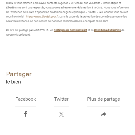
droits. Si vous estimez, après avoir contacté l'Agence / le Réseau, que vos droits « Informatique et
Libertés » ne sont pas respectés, vous pouvez adresser une réclamation à la CNIL. Nous vous informons
de l’existence de la liste d'opposition au démarchage téléphonique « Bloctel », sur laquelle vous pouvez
vous inscrire ici :
https://www.bloctel.gouv.fr
. Dans le cadre de la protection des Données personnelles,
nous vous invitons à ne pas inscrire de Données sensibles dans le champ de saisie libre.
Ce site est protégé par reCAPTCHA, les
Politiques de Confidentialité
et es
Conditions d'utilisation
de
Google s'appliquent.
partager
le bien
Facebook
Twitter
Plus de partage