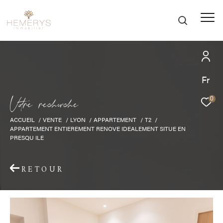
Fr
V
o
r
e
r
e
c
e
c
e
0
ACCUEIL
VENTE
LYON
APPARTEMENT
T2
APPARTEMENT ENTIEREMENT RENOVE IDEALEMENT SITUE EN
PRESQU ILE
RETOUR