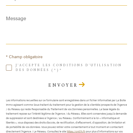
Message
*
* Champ obligatoire
J'ACCEPTE LES CONDITIONS D'UTILISATION
DES DONNÉES (*)*
ENVOYER
Les informations recueillies sur ce formulaire sont enregistrées dans un fichier informatisé par La Boite
Immo agissant comme Sous-traitant du traitement pour la gestion de la clientèle/prospects de l'Agence
/ du Réseau qui reste Responsable du Traitement de vos Données personnelles. La base légale du
traitement repose sur l'intérêt légitime de l'Agence / du Réseau. Elles sont conservées jusqu'à demande
de suppression et sont destinées à l'Agence / au Réseau. Conformément à la loi « informatique et
libertés », vous disposez des droits d’accès, de rectification, d’effacement, d’opposition, de limitation et
de portabilité de vos données. Vous pouvez retirer votre consentement à tout moment en contactant
directement l’Agence / Le Réseau. Consultez le site
https://cnil.fr/fr
pour plus d’informations sur vos